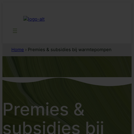
Home
›
Premies & subsidies bij warmtepompen
Premies &
subsidies bij