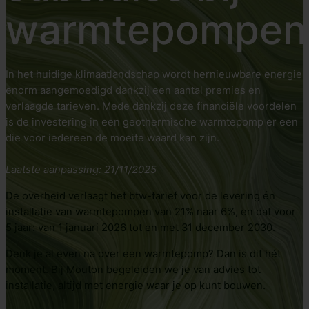
warmtepompen
In het huidige klimaatlandschap wordt hernieuwbare energie
enorm aangemoedigd dankzij een aantal premies en
verlaagde tarieven. Mede dankzij deze financiële voordelen
is de investering in een geothermische warmtepomp er een
die voor iedereen de moeite waard kan zijn.
Laatste aanpassing: 21/11/2025
De overheid verlaagt het btw-tarief voor de levering én
installatie van warmtepompen van 21% naar 6%, en dat voor
5 jaar: van 1 januari 2026 tot en met 31 december 2030.
Denk je al even na over een warmtepomp? Dan is dit hét
moment. Bij Mouton begeleiden we je van advies tot
installatie, altijd met energie waar je op kunt bouwen.